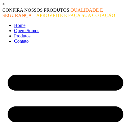
Ir
*
O melhor preço do mercado!
para
CONFIRA NOSSOS PRODUTOS
QUALIDADE E
o
SEGURANÇA
–
APROVEITE E FAÇA SUA COTAÇÃO
conteúdo
Home
Quem Somos
Produtos
Contato