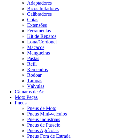
Adaptadores
Bicos Infladores
Calibradores
Cotas
Extensões
Ferramentas
Kit de Reparos
Lona/Cordonel
Macacos
Mangueiras
Pastas
Refil
Remendos
Rodoar
Tampas
Válvulas
Câmaras de Ar
Moto Peças
Pneus
Pneus de Moto
Pneus Mini-veículos
Pneus Industriais
Pneus de Passeio
Pneus Agrícolas
Pneus Fora de Estrada