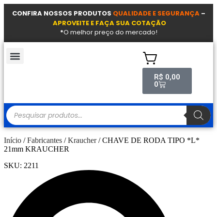
CONFIRA NOSSOS PRODUTOS
QUALIDADE E SEGURANÇA
–
APROVEITE E FAÇA SUA COTAÇÃO
*
O melhor preço do mercado!
CÂMARAS DE AR
R$
0,00
0
Início
/
Fabricantes
/
Kraucher
/ CHAVE DE RODA TIPO *L*
21mm KRAUCHER
SKU:
2211