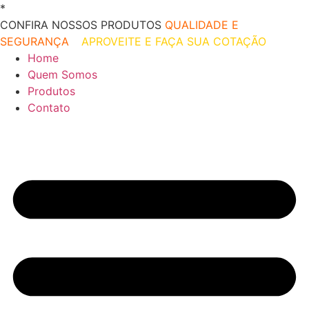
Ir
*
O melhor preço do mercado!
para
CONFIRA NOSSOS PRODUTOS
QUALIDADE E
o
SEGURANÇA
–
APROVEITE E FAÇA SUA COTAÇÃO
conteúdo
Home
Quem Somos
Produtos
Contato