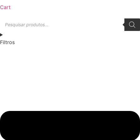
Cart
Pesquisar
produtos
Filtros