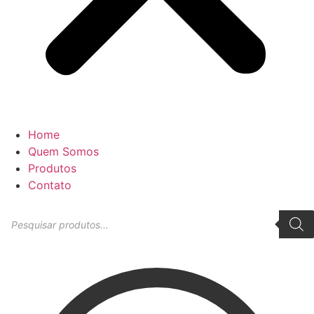
Home
Quem Somos
Produtos
Contato
Pesquisar
produtos