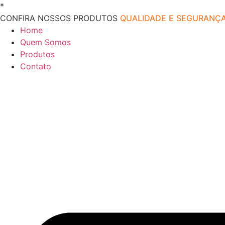
Ir
*
O melhor preço do mercado!
para
CONFIRA NOSSOS PRODUTOS
QUALIDADE E SEGURANÇ
o
Home
conteúdo
Quem Somos
Produtos
Contato