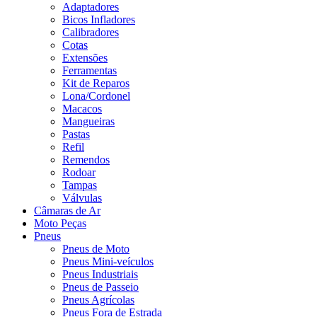
Adaptadores
Bicos Infladores
Calibradores
Cotas
Extensões
Ferramentas
Kit de Reparos
Lona/Cordonel
Macacos
Mangueiras
Pastas
Refil
Remendos
Rodoar
Tampas
Válvulas
Câmaras de Ar
Moto Peças
Pneus
Pneus de Moto
Pneus Mini-veículos
Pneus Industriais
Pneus de Passeio
Pneus Agrícolas
Pneus Fora de Estrada