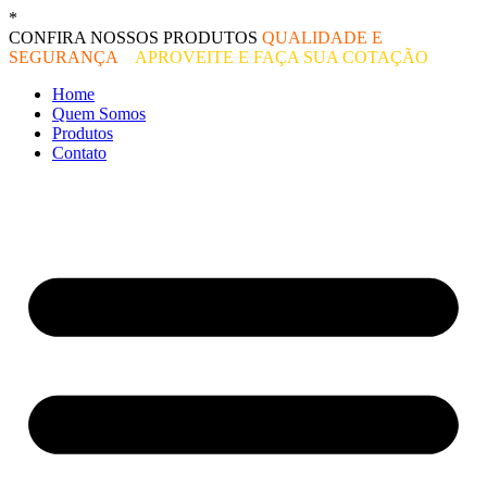
Ir
*
O melhor preço do mercado!
para
CONFIRA NOSSOS PRODUTOS
QUALIDADE E
o
SEGURANÇA
–
APROVEITE E FAÇA SUA COTAÇÃO
conteúdo
Home
Quem Somos
Produtos
Contato