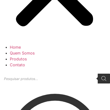
Home
Quem Somos
Produtos
Contato
Pesquisar
produtos