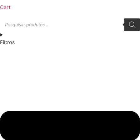
Cart
Pesquisar
produtos
Filtros