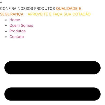
Ir
*
O melhor preço do mercado!
para
CONFIRA NOSSOS PRODUTOS
QUALIDADE E
o
SEGURANÇA
–
APROVEITE E FAÇA SUA COTAÇÃO
conteúdo
Home
Quem Somos
Produtos
Contato