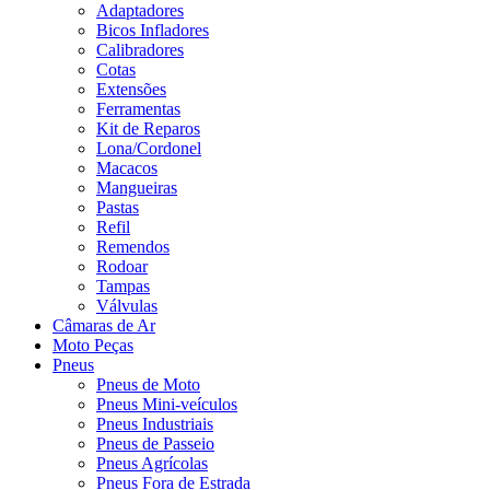
Adaptadores
Bicos Infladores
Calibradores
Cotas
Extensões
Ferramentas
Kit de Reparos
Lona/Cordonel
Macacos
Mangueiras
Pastas
Refil
Remendos
Rodoar
Tampas
Válvulas
Câmaras de Ar
Moto Peças
Pneus
Pneus de Moto
Pneus Mini-veículos
Pneus Industriais
Pneus de Passeio
Pneus Agrícolas
Pneus Fora de Estrada