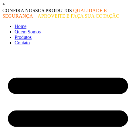
Ir
*
O melhor preço do mercado!
para
CONFIRA NOSSOS PRODUTOS
QUALIDADE E
o
SEGURANÇA
–
APROVEITE E FAÇA SUA COTAÇÃO
conteúdo
Home
Quem Somos
Produtos
Contato