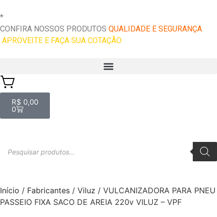
*
O melhor preço do mercado!
CONFIRA NOSSOS PRODUTOS
QUALIDADE E SEGURANÇA
–
APROVEITE E FAÇA SUA COTAÇÃO
R$
0,00
0
Início
/
Fabricantes
/
Viluz
/ VULCANIZADORA PARA PNEU
PASSEIO FIXA SACO DE AREIA 220v VILUZ – VPF