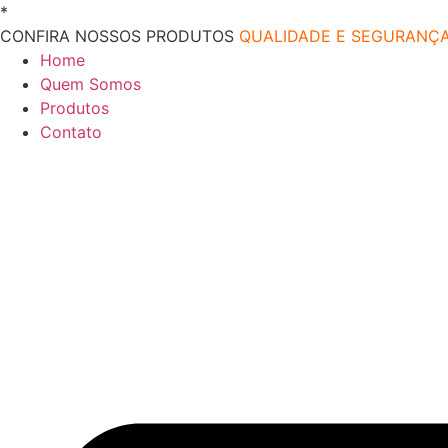
Ir
*
O melhor preço do mercado!
para
CONFIRA NOSSOS PRODUTOS
QUALIDADE E SEGURANÇ
o
Home
conteúdo
Quem Somos
Produtos
Contato