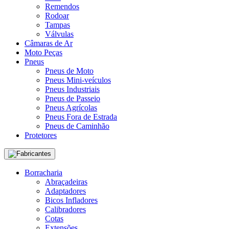
Remendos
Rodoar
Tampas
Válvulas
Câmaras de Ar
Moto Peças
Pneus
Pneus de Moto
Pneus Mini-veículos
Pneus Industriais
Pneus de Passeio
Pneus Agrícolas
Pneus Fora de Estrada
Pneus de Caminhão
Protetores
Fabricantes
Borracharia
Abraçadeiras
Adaptadores
Bicos Infladores
Calibradores
Cotas
Extensões