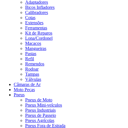
Adaptadores
Bicos Infladores
Calibradores
Cotas
Extensões
Ferramentas
Kit de Reparos
Lona/Cordonel
Macacos
Mangueiras
Pastas
Refil
Remendos
Rodoar
Tampas
Válvulas
Câmaras de Ar
Moto Peças
Pneus
Pneus de Moto
Pneus Mini-veículos
Pneus Industriais
Pneus de Passeio
Pneus Agrícolas
Pneus Fora de Estrada