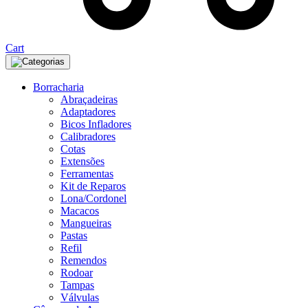
Cart
Categorias
Borracharia
Abraçadeiras
Adaptadores
Bicos Infladores
Calibradores
Cotas
Extensões
Ferramentas
Kit de Reparos
Lona/Cordonel
Macacos
Mangueiras
Pastas
Refil
Remendos
Rodoar
Tampas
Válvulas