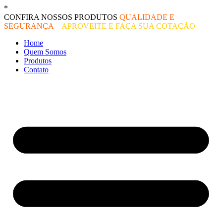
Ir
*
O melhor preço do mercado!
para
CONFIRA NOSSOS PRODUTOS
QUALIDADE E
o
SEGURANÇA
–
APROVEITE E FAÇA SUA COTAÇÃO
conteúdo
Home
Quem Somos
Produtos
Contato