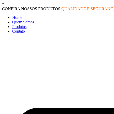
Ir
*
O melhor preço do mercado!
para
CONFIRA NOSSOS PRODUTOS
QUALIDADE E SEGURAN
o
Home
conteúdo
Quem Somos
Produtos
Contato