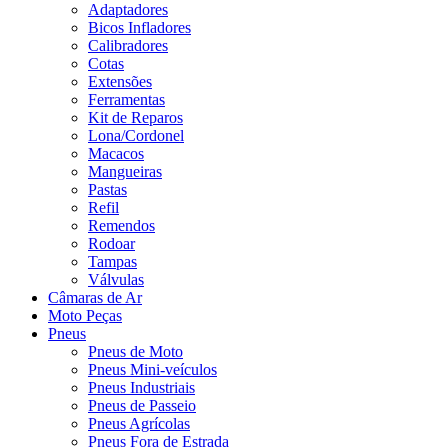
Adaptadores
Bicos Infladores
Calibradores
Cotas
Extensões
Ferramentas
Kit de Reparos
Lona/Cordonel
Macacos
Mangueiras
Pastas
Refil
Remendos
Rodoar
Tampas
Válvulas
Câmaras de Ar
Moto Peças
Pneus
Pneus de Moto
Pneus Mini-veículos
Pneus Industriais
Pneus de Passeio
Pneus Agrícolas
Pneus Fora de Estrada