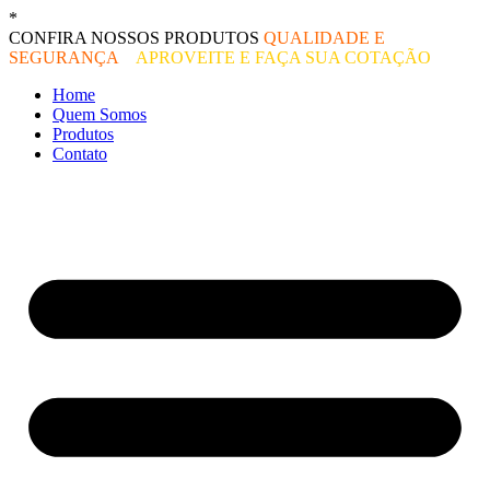
Ir
*
O melhor preço do mercado!
para
CONFIRA NOSSOS PRODUTOS
QUALIDADE E
o
SEGURANÇA
–
APROVEITE E FAÇA SUA COTAÇÃO
conteúdo
Home
Quem Somos
Produtos
Contato