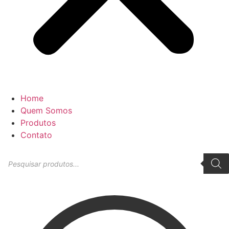
Home
Quem Somos
Produtos
Contato
Pesquisar
produtos