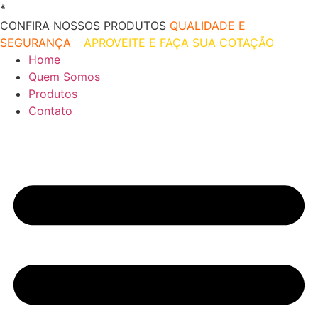
Ir
*
O melhor preço do mercado!
para
CONFIRA NOSSOS PRODUTOS
QUALIDADE E
o
SEGURANÇA
–
APROVEITE E FAÇA SUA COTAÇÃO
conteúdo
Home
Quem Somos
Produtos
Contato