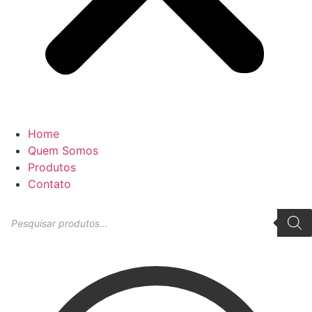
Home
Quem Somos
Produtos
Contato
Pesquisar
produtos