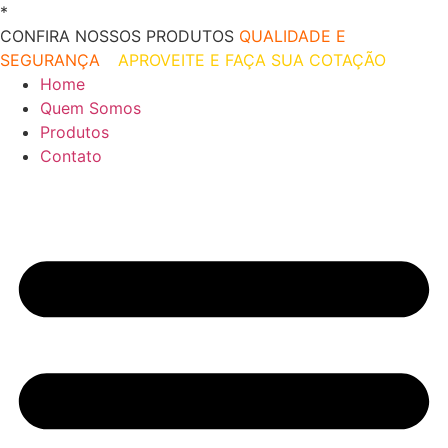
Ir
*
O melhor preço do mercado!
para
CONFIRA NOSSOS PRODUTOS
QUALIDADE E
o
SEGURANÇA
–
APROVEITE E FAÇA SUA COTAÇÃO
conteúdo
Home
Quem Somos
Produtos
Contato