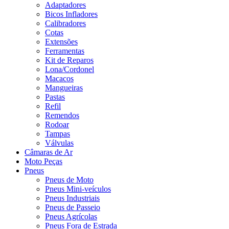
Adaptadores
Bicos Infladores
Calibradores
Cotas
Extensões
Ferramentas
Kit de Reparos
Lona/Cordonel
Macacos
Mangueiras
Pastas
Refil
Remendos
Rodoar
Tampas
Válvulas
Câmaras de Ar
Moto Peças
Pneus
Pneus de Moto
Pneus Mini-veículos
Pneus Industriais
Pneus de Passeio
Pneus Agrícolas
Pneus Fora de Estrada