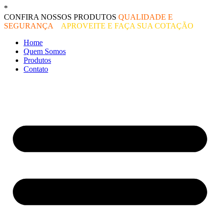
Ir
*
O melhor preço do mercado!
para
CONFIRA NOSSOS PRODUTOS
QUALIDADE E
o
SEGURANÇA
–
APROVEITE E FAÇA SUA COTAÇÃO
conteúdo
Home
Quem Somos
Produtos
Contato