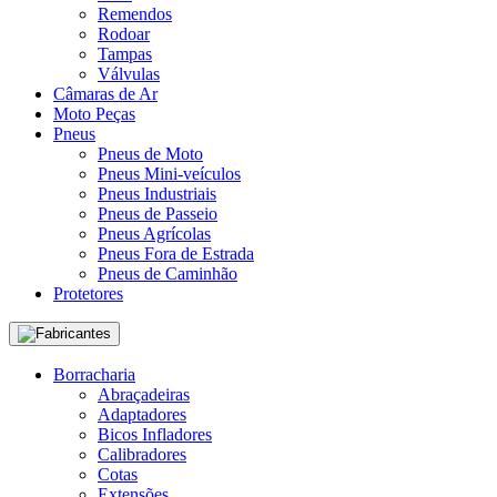
Remendos
Rodoar
Tampas
Válvulas
Câmaras de Ar
Moto Peças
Pneus
Pneus de Moto
Pneus Mini-veículos
Pneus Industriais
Pneus de Passeio
Pneus Agrícolas
Pneus Fora de Estrada
Pneus de Caminhão
Protetores
Fabricantes
Borracharia
Abraçadeiras
Adaptadores
Bicos Infladores
Calibradores
Cotas
Extensões