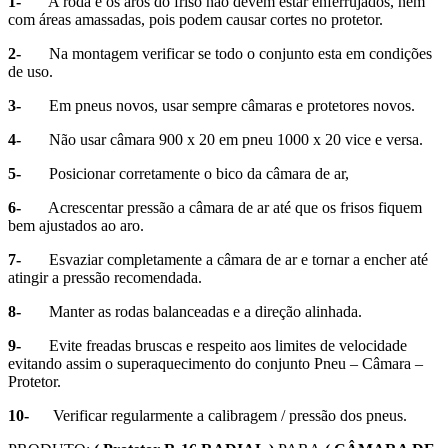
1-
A roda e os aros do friso não devem estar enferrujados, nem
com áreas amassadas, pois podem causar cortes no protetor.
2-
Na montagem verificar se todo o conjunto esta em condições
de uso.
3-
Em pneus novos, usar sempre câmaras e protetores novos.
4-
Não usar câmara 900 x 20 em pneu 1000 x 20 vice e versa.
5-
Posicionar corretamente o bico da câmara de ar,
6-
Acrescentar pressão a câmara de ar até que os frisos fiquem
bem ajustados ao aro.
7-
Esvaziar completamente a câmara de ar e tornar a encher até
atingir a pressão recomendada.
8-
Manter as rodas balanceadas e a direção alinhada.
9-
Evite freadas bruscas e respeito aos limites de velocidade
evitando assim o superaquecimento do conjunto Pneu – Câmara –
Protetor.
10-
Verificar regularmente a calibragem / pressão dos pneus.