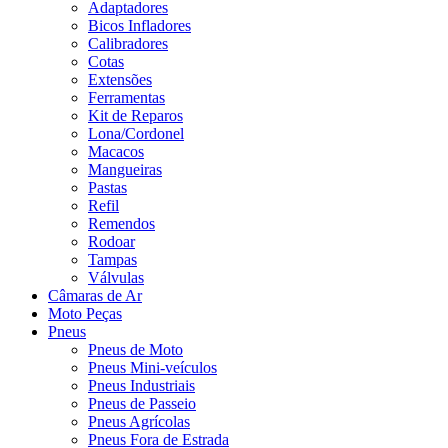
Adaptadores
Bicos Infladores
Calibradores
Cotas
Extensões
Ferramentas
Kit de Reparos
Lona/Cordonel
Macacos
Mangueiras
Pastas
Refil
Remendos
Rodoar
Tampas
Válvulas
Câmaras de Ar
Moto Peças
Pneus
Pneus de Moto
Pneus Mini-veículos
Pneus Industriais
Pneus de Passeio
Pneus Agrícolas
Pneus Fora de Estrada