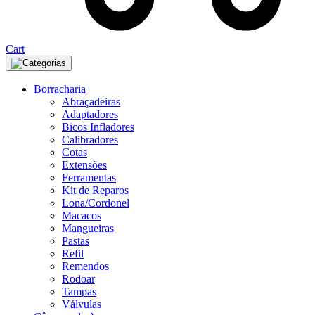
Cart
Categorias
Borracharia
Abraçadeiras
Adaptadores
Bicos Infladores
Calibradores
Cotas
Extensões
Ferramentas
Kit de Reparos
Lona/Cordonel
Macacos
Mangueiras
Pastas
Refil
Remendos
Rodoar
Tampas
Válvulas