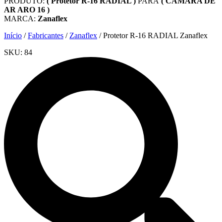
PRODUTO:
( Protetor R-16 RADIAL )
PARA
( CÂMARA DE
AR ARO 16 )
MARCA:
Zanaflex
Início
/
Fabricantes
/
Zanaflex
/ Protetor R-16 RADIAL Zanaflex
SKU:
84