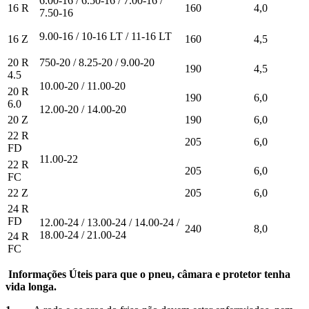
6.00-16 / 6.50-16 / 7.00-16 /
16 R
160
4,0
7.50-16
9.00-16 / 10-16 LT / 11-16 LT
16 Z
160
4,5
20 R
750-20 / 8.25-20 / 9.00-20
190
4,5
4.5
10.00-20 / 11.00-20
20 R
190
6,0
6.0
12.00-20 / 14.00-20
20 Z
190
6,0
22 R
205
6,0
FD
11.00-22
22 R
205
6,0
FC
22 Z
205
6,0
24 R
FD
12.00-24 / 13.00-24 / 14.00-24 /
240
8,0
18.00-24 / 21.00-24
24 R
FC
Informações Úteis para que o pneu, câmara e protetor tenha
vida longa.