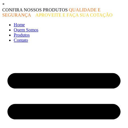
Ir
*
O melhor preço do mercado!
para
CONFIRA NOSSOS PRODUTOS
QUALIDADE E
o
SEGURANÇA
–
APROVEITE E FAÇA SUA COTAÇÃO
conteúdo
Home
Quem Somos
Produtos
Contato