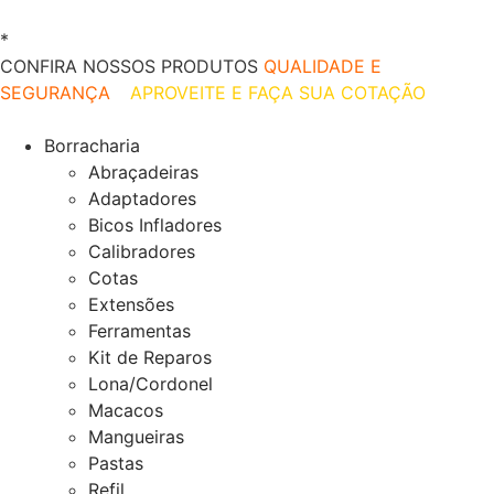
*
O melhor preço do mercado!
CONFIRA NOSSOS PRODUTOS
QUALIDADE E
SEGURANÇA
–
APROVEITE E FAÇA SUA COTAÇÃO
Borracharia
Abraçadeiras
Adaptadores
Bicos Infladores
Calibradores
Cotas
Extensões
Ferramentas
Kit de Reparos
Lona/Cordonel
Macacos
Mangueiras
Pastas
Refil