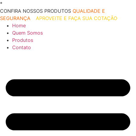
Ir
*
O melhor preço do mercado!
para
CONFIRA NOSSOS PRODUTOS
QUALIDADE E
o
SEGURANÇA
–
APROVEITE E FAÇA SUA COTAÇÃO
conteúdo
Home
Quem Somos
Produtos
Contato