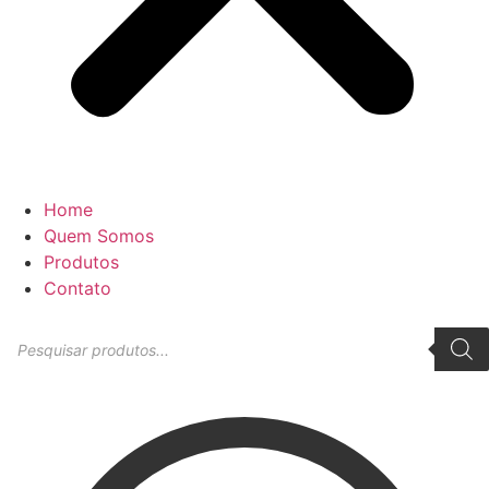
Home
Quem Somos
Produtos
Contato
Pesquisar
produtos