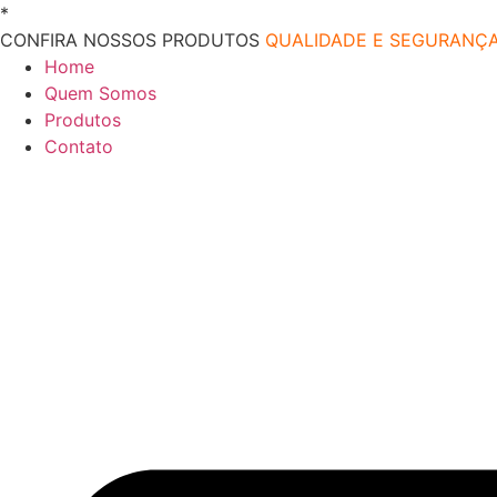
Ir
*
O melhor preço do mercado!
para
CONFIRA NOSSOS PRODUTOS
QUALIDADE E SEGURANÇ
o
Home
conteúdo
Quem Somos
Produtos
Contato