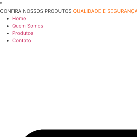
Ir
*
O melhor preço do mercado!
para
CONFIRA NOSSOS PRODUTOS
QUALIDADE E SEGURANÇ
o
Home
conteúdo
Quem Somos
Produtos
Contato