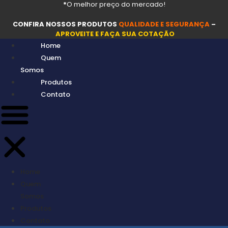
*
O melhor preço do mercado!
Ir
para
CONFIRA NOSSOS PRODUTOS
QUALIDADE E SEGURANÇA
–
o
APROVEITE E FAÇA SUA COTAÇÃO
conteúdo
Home
Quem
Somos
Produtos
Contato
Home
Quem
Somos
Produtos
Contato