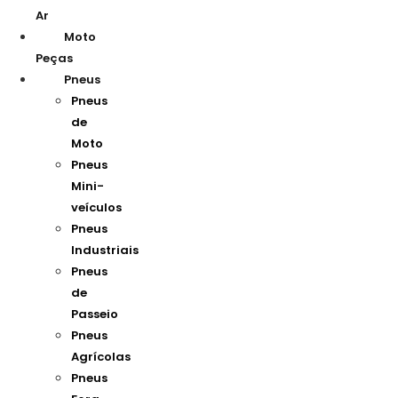
Ar
Moto
Peças
Pneus
Pneus
de
Moto
Pneus
Mini-
veículos
Pneus
Industriais
Pneus
de
Passeio
Pneus
Agrícolas
Pneus