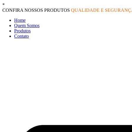
Ir
*
O melhor preço do mercado!
para
CONFIRA NOSSOS PRODUTOS
QUALIDADE E SEGURAN
o
Home
conteúdo
Quem Somos
Produtos
Contato