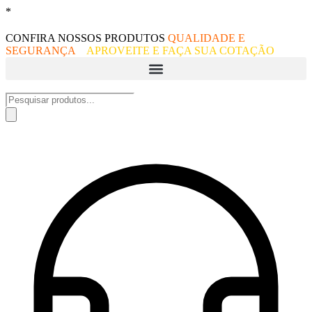
Ir
*
O melhor preço do mercado!
para
o
CONFIRA NOSSOS PRODUTOS
QUALIDADE E
conteúdo
SEGURANÇA
–
APROVEITE E FAÇA SUA COTAÇÃO
Pesquisar
produtos