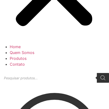
Home
Quem Somos
Produtos
Contato
Pesquisar
produtos