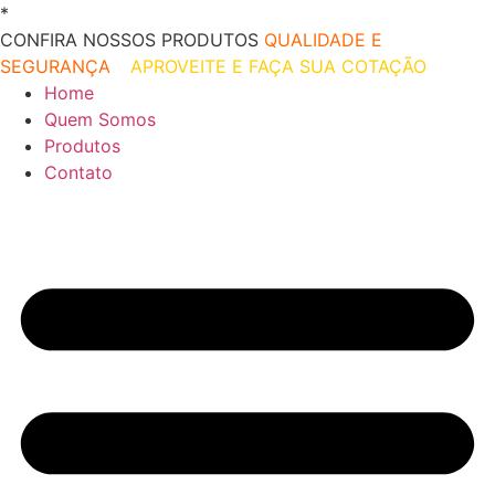
Ir
*
O melhor preço do mercado!
para
CONFIRA NOSSOS PRODUTOS
QUALIDADE E
o
SEGURANÇA
–
APROVEITE E FAÇA SUA COTAÇÃO
conteúdo
Home
Quem Somos
Produtos
Contato