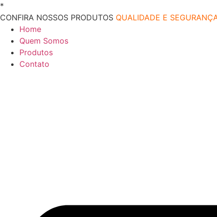
Ir
*
O melhor preço do mercado!
para
CONFIRA NOSSOS PRODUTOS
QUALIDADE E SEGURANÇ
o
Home
conteúdo
Quem Somos
Produtos
Contato