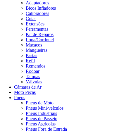
Adaptadores
Bicos Infladores
Calibradores
Cotas
Extensões
Ferramentas
Kit de Reparos
Lona/Cordonel
Macacos
Mangueiras
Pastas
Refil
Remendos
Rodoar
Tampas
Válvulas
Câmaras de Ar
Moto Peças
Pneus
Pneus de Moto
Pneus Mini-veículos
Pneus Industriais
Pneus de Passeio
Pneus Agrícolas
Pneus Fora de Estrada