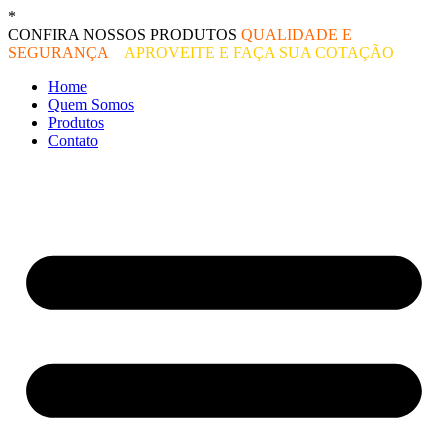
Ir
*
O melhor preço do mercado!
para
CONFIRA NOSSOS PRODUTOS
QUALIDADE E
o
SEGURANÇA
–
APROVEITE E FAÇA SUA COTAÇÃO
conteúdo
Home
Quem Somos
Produtos
Contato