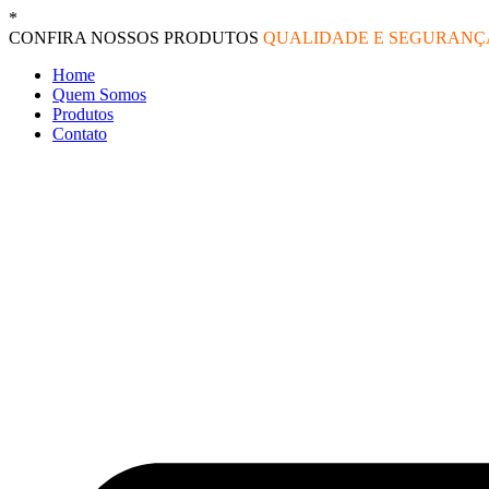
Ir
*
O melhor preço do mercado!
para
CONFIRA NOSSOS PRODUTOS
QUALIDADE E SEGURAN
o
Home
conteúdo
Quem Somos
Produtos
Contato