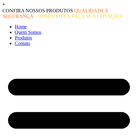
Ir
*
O melhor preço do mercado!
para
CONFIRA NOSSOS PRODUTOS
QUALIDADE E
o
SEGURANÇA
–
APROVEITE E FAÇA SUA COTAÇÃO
conteúdo
Home
Quem Somos
Produtos
Contato