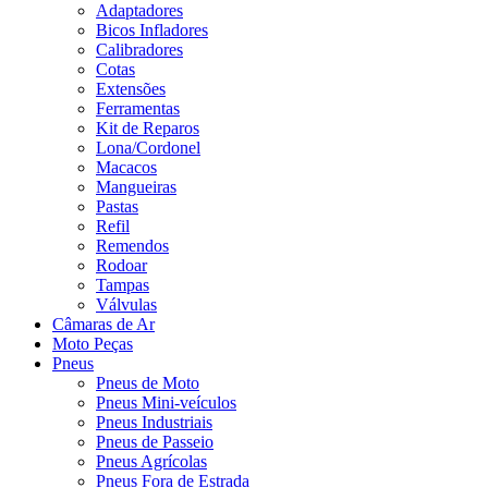
Adaptadores
Bicos Infladores
Calibradores
Cotas
Extensões
Ferramentas
Kit de Reparos
Lona/Cordonel
Macacos
Mangueiras
Pastas
Refil
Remendos
Rodoar
Tampas
Válvulas
Câmaras de Ar
Moto Peças
Pneus
Pneus de Moto
Pneus Mini-veículos
Pneus Industriais
Pneus de Passeio
Pneus Agrícolas
Pneus Fora de Estrada