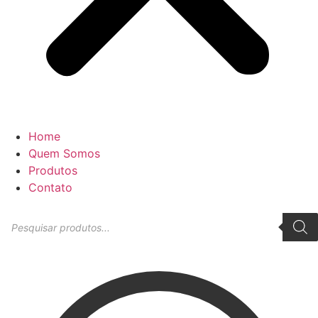
Home
Quem Somos
Produtos
Contato
Pesquisar
produtos