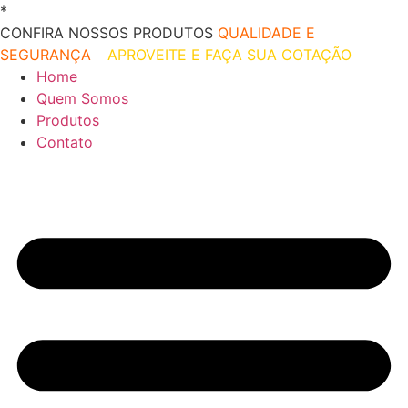
Ir
*
O melhor preço do mercado!
para
CONFIRA NOSSOS PRODUTOS
QUALIDADE E
o
SEGURANÇA
–
APROVEITE E FAÇA SUA COTAÇÃO
conteúdo
Home
Quem Somos
Produtos
Contato