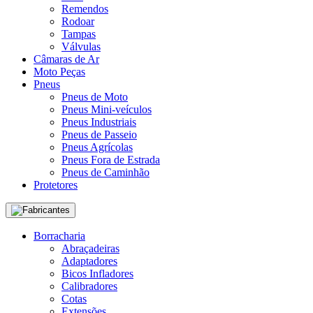
Remendos
Rodoar
Tampas
Válvulas
Câmaras de Ar
Moto Peças
Pneus
Pneus de Moto
Pneus Mini-veículos
Pneus Industriais
Pneus de Passeio
Pneus Agrícolas
Pneus Fora de Estrada
Pneus de Caminhão
Protetores
Fabricantes
Borracharia
Abraçadeiras
Adaptadores
Bicos Infladores
Calibradores
Cotas
Extensões