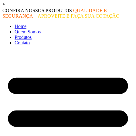
Ir
*
O melhor preço do mercado!
para
CONFIRA NOSSOS PRODUTOS
QUALIDADE E
o
SEGURANÇA
–
APROVEITE E FAÇA SUA COTAÇÃO
conteúdo
Home
Quem Somos
Produtos
Contato