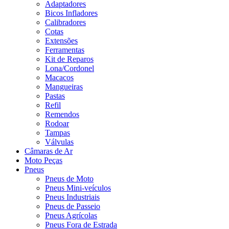
Adaptadores
Bicos Infladores
Calibradores
Cotas
Extensões
Ferramentas
Kit de Reparos
Lona/Cordonel
Macacos
Mangueiras
Pastas
Refil
Remendos
Rodoar
Tampas
Válvulas
Câmaras de Ar
Moto Peças
Pneus
Pneus de Moto
Pneus Mini-veículos
Pneus Industriais
Pneus de Passeio
Pneus Agrícolas
Pneus Fora de Estrada