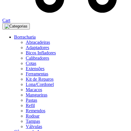
Cart
Categorias
Borracharia
Abraçadeiras
Adaptadores
Bicos Infladores
Calibradores
Cotas
Extensões
Ferramentas
Kit de Reparos
Lona/Cordonel
Macacos
Mangueiras
Pastas
Refil
Remendos
Rodoar
Tampas
Válvulas