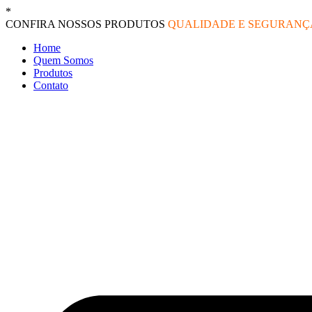
Ir
*
O melhor preço do mercado!
para
CONFIRA NOSSOS PRODUTOS
QUALIDADE E SEGURAN
o
Home
conteúdo
Quem Somos
Produtos
Contato