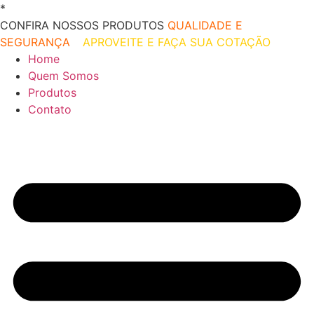
Ir
*
O melhor preço do mercado!
para
CONFIRA NOSSOS PRODUTOS
QUALIDADE E
o
SEGURANÇA
–
APROVEITE E FAÇA SUA COTAÇÃO
conteúdo
Home
Quem Somos
Produtos
Contato