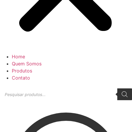
Home
Quem Somos
Produtos
Contato
Pesquisar
produtos