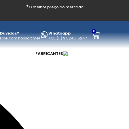
*
O melhor preço do mercado!
0
Dúvidas?
Whatsapp
Fale com nosso time!
+55 (11) 9 5245-5247
FABRICANTES